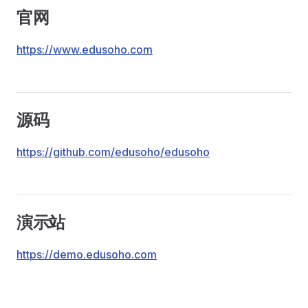
官网
https://www.edusoho.com
源码
https://github.com/edusoho/edusoho
演示站
https://demo.edusoho.com